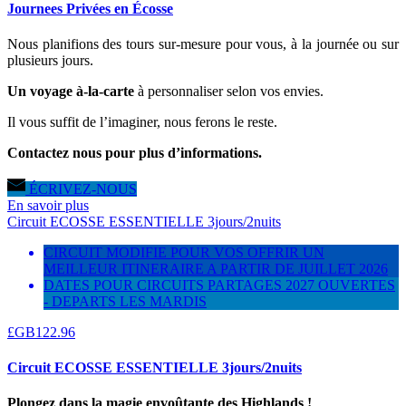
Journees Privées en Écosse
Nous planifions des tours sur-mesure pour vous, à la journée ou sur
plusieurs jours.
Un voyage à-la-carte
à personnaliser selon vos envies.
Il vous suffit de l’imaginer, nous ferons le reste.
Contactez nous pour plus d’informations.
ÉCRIVEZ-NOUS
En savoir plus
Circuit ECOSSE ESSENTIELLE 3jours/2nuits
CIRCUIT MODIFIE POUR VOS OFFRIR UN
MEILLEUR ITINERAIRE A PARTIR DE JUILLET 2026
DATES POUR CIRCUITS PARTAGES 2027 OUVERTES
- DEPARTS LES MARDIS
£GB
122.96
Circuit ECOSSE ESSENTIELLE 3jours/2nuits
Plongez dans la magie envoûtante des Highlands !