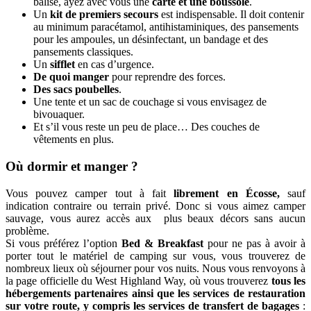
balisé, ayez avec vous une
carte
et une boussole
.
Un
kit de premiers secours
est indispensable. Il doit contenir
au minimum paracétamol, antihistaminiques, des pansements
pour les ampoules, un désinfectant, un bandage et des
pansements classiques.
Un
sifflet
en cas d’urgence.
De quoi manger
pour reprendre des forces.
Des sacs poubelles
.
Une tente et un sac de couchage si vous envisagez de
bivouaquer.
Et s’il vous reste un peu de place… Des couches de
vêtements en plus.
Où dormir et manger ?
Vous pouvez camper tout à fait
librement en Écosse,
sauf
indication contraire ou terrain privé. Donc si vous aimez camper
sauvage, vous aurez accès aux plus beaux décors sans aucun
problème.
Si vous préférez l’option
Bed & Breakfast
pour ne pas à avoir à
porter tout le matériel de camping sur vous, vous trouverez de
nombreux lieux où séjourner pour vos nuits. Nous vous renvoyons à
la page officielle du West Highland Way, où vous trouverez
tous les
hébergements partenaires ainsi que les services de restauration
sur votre route, y compris les services de transfert de bagages
: