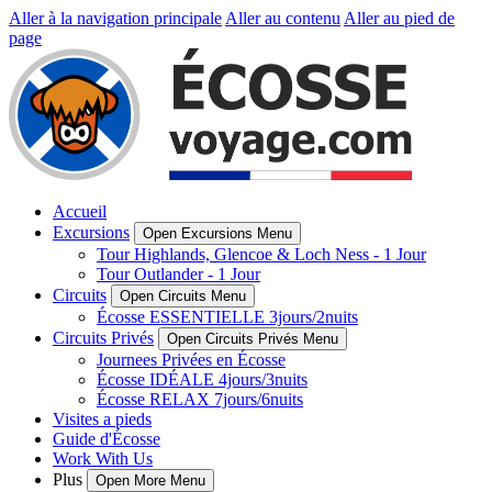
Aller à la navigation principale
Aller au contenu
Aller au pied de
page
Accueil
Excursions
Open Excursions Menu
Tour Highlands, Glencoe & Loch Ness - 1 Jour
Tour Outlander - 1 Jour
Circuits
Open Circuits Menu
Écosse ESSENTIELLE 3jours/2nuits
Circuits Privés
Open Circuits Privés Menu
Journees Privées en Écosse
Écosse IDÉALE 4jours/3nuits
Écosse RELAX 7jours/6nuits
Visites a pieds
Guide d'Écosse
Work With Us
Plus
Open More Menu