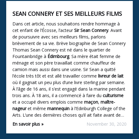
SEAN CONNERY ET SES MEILLEURS FILMS
Dans cet article, nous souhaitons rendre hommage à
cet enfant de l’Écosse, l’acteur
Sir Sean Connery
. Avant
de poursuivre avec ses meilleurs films, parlons
brièvement de sa vie. Brève biographie de Sean Connery
Thomas Sean Connery est né dans le quartier de
Fountainbridge à
Édimbourg
. Sa mère était femme de
ménage et son père travaillait comme chauffeur de
camion mais aussi dans une usine. Sir Sean a quitté
l’école très tôt et est allé travailler comme
livreur de lait
où il gagnait un peu plus d’une livre sterling par semaine.
À l’âge de 16 ans, il s’est engagé dans la marine pendant
trois ans. À 18 ans, il a commencé à faire du
culturisme
et a occupé divers emplois comme
maçon
,
maître-
nageur
et même
mannequin
à l’Edinburgh College of the
Arts. L’une des dernières choses qu’il ait faite avant de…
En savoir plus »
November 30, 2020